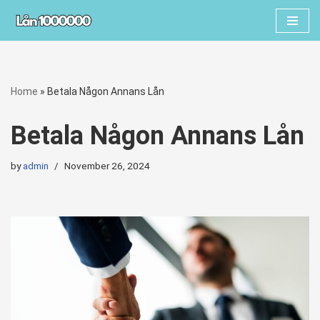
Skip
to
content
Home
»
Betala Någon Annans Lån
Betala Någon Annans Lån
by
admin
November 26, 2024