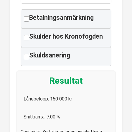
Betalningsanmärkning
Skulder hos Kronofogden
Skuldsanering
Resultat
Lånebelopp:
150 000
kr
Snittränta:
7.00
%
Observera: Snitträntan är en uppskattning