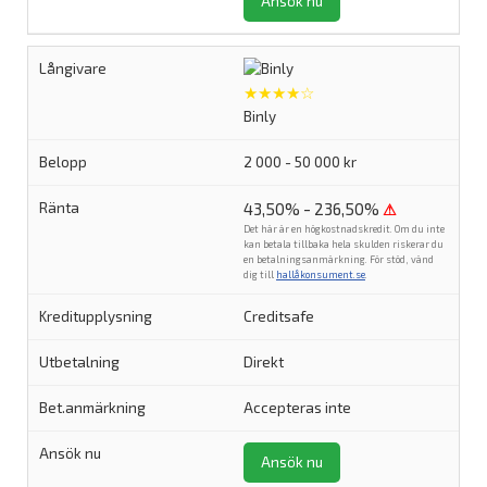
Ansök nu
★★★★☆
Binly
2 000 - 50 000 kr
43,50% - 236,50%
⚠
Det här är en högkostnadskredit. Om du inte
kan betala tillbaka hela skulden riskerar du
en betalningsanmärkning. För stöd, vänd
dig till
hallåkonsument.se
.
Creditsafe
Direkt
Accepteras inte
Ansök nu