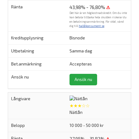
43,98% - 76,80%
⚠
Det här är en högkostnadskredit. Om du inte
kan betala tillbaka hela skulden riskerar du
en betalningsanmärkning. För stöd, vänd
dig till
hallåkonsument.se
.
Bisnode
Samma dag
Accepteras
Ansök nu
★★★☆☆
Nätlån
10 000 - 50 000 kr
27,95% – 31,82%