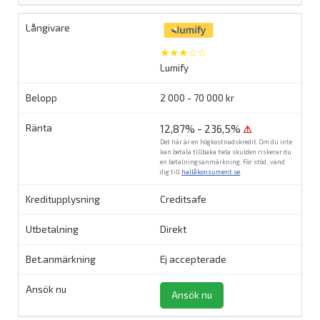
★★★☆☆
Lumify
2 000 - 70 000 kr
12,87% - 236,5%
⚠
Det här är en högkostnadskredit. Om du inte
kan betala tillbaka hela skulden riskerar du
en betalningsanmärkning. För stöd, vänd
dig till
hallåkonsument.se
.
Creditsafe
Direkt
Ej accepterade
Ansök nu