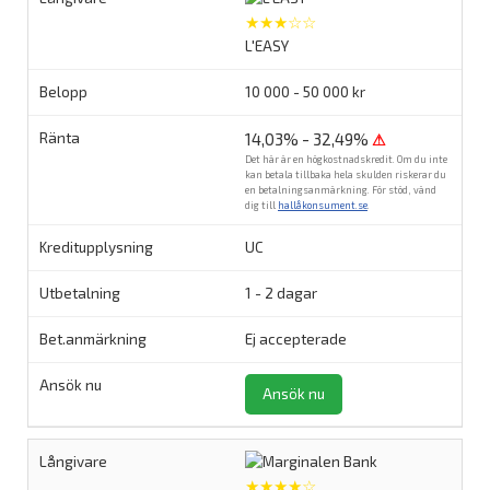
★★★☆☆
L'EASY
10 000 - 50 000 kr
14,03% - 32,49%
⚠
Det här är en högkostnadskredit. Om du inte
kan betala tillbaka hela skulden riskerar du
en betalningsanmärkning. För stöd, vänd
dig till
hallåkonsument.se
.
UC
1 - 2 dagar
Ej accepterade
Ansök nu
★★★★☆