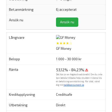
Ej accepterat
Ansök nu
★★★★☆
GF Money
1 000 - 30 000 kr
53,12% - 84,23%
⚠
Det här är en högkostnadskredit. Om du inte
kan betala tillbaka hela skulden riskerar du
en betalningsanmärkning. För stöd, vänd
dig till
hallåkonsument.se
.
Creditsafe
Direkt