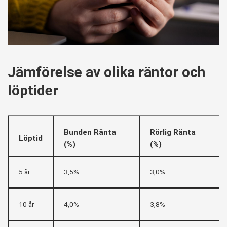
Jämförelse av olika räntor och
löptider
Bunden Ränta
Rörlig Ränta
Löptid
(%)
(%)
5 år
3,5%
3,0%
10 år
4,0%
3,8%