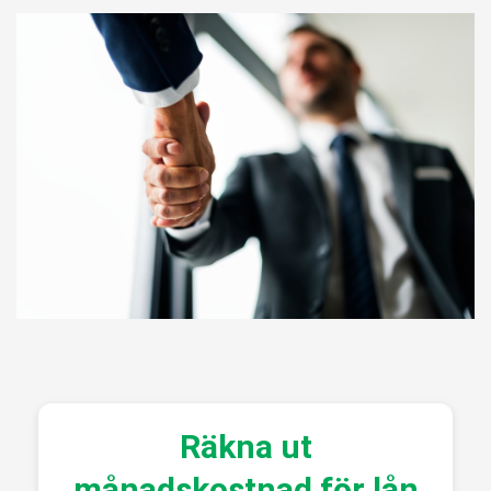
Räkna ut
månadskostnad för lån