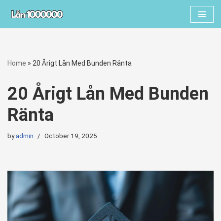
Skip
to
content
Home
»
20 Årigt Lån Med Bunden Ränta
20 Årigt Lån Med Bunden
Ränta
by
admin
October 19, 2025