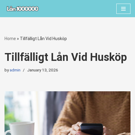
Skip
to
content
Home
»
Tillfälligt Lån Vid Husköp
Tillfälligt Lån Vid Husköp
by
admin
January 13, 2026