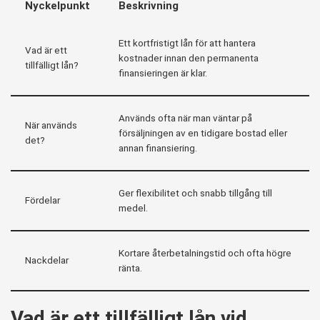
Nyckelpunkt
Beskrivning
Ett kortfristigt lån för att hantera
Vad är ett
kostnader innan den permanenta
tillfälligt lån?
finansieringen är klar.
Används ofta när man väntar på
När används
försäljningen av en tidigare bostad eller
det?
annan finansiering.
Ger flexibilitet och snabb tillgång till
Fördelar
medel.
Kortare återbetalningstid och ofta högre
Nackdelar
ränta.
Vad är ett tillfälligt lån vid