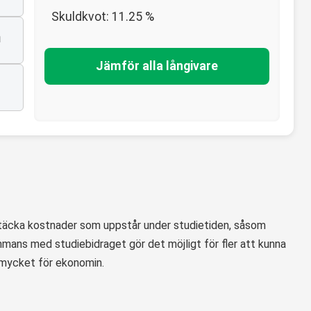
Skuldkvot:
11.25
%
n
Jämför alla långivare
 täcka kostnader som uppstår under studietiden, såsom
mmans med studiebidraget gör det möjligt för fler att kunna
r mycket för ekonomin.