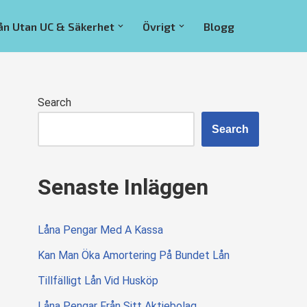
ån Utan UC & Säkerhet
Övrigt
Blogg
Search
Search
Senaste Inläggen
Låna Pengar Med A Kassa
Kan Man Öka Amortering På Bundet Lån
Tillfälligt Lån Vid Husköp
Låna Pengar Från Sitt Aktiebolag