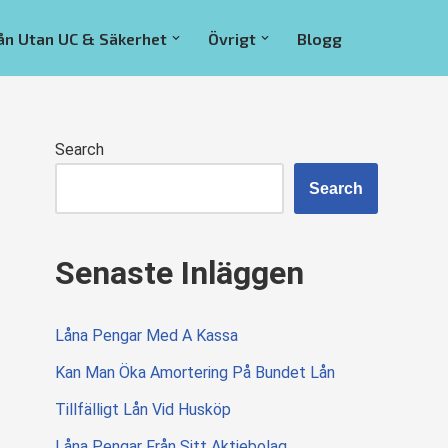
ån Utan UC & Säkerhet
Övrigt
Blogg
Search
Search
Senaste Inläggen
Låna Pengar Med A Kassa
Kan Man Öka Amortering På Bundet Lån
Tillfälligt Lån Vid Husköp
Låna Pengar Från Sitt Aktiebolag