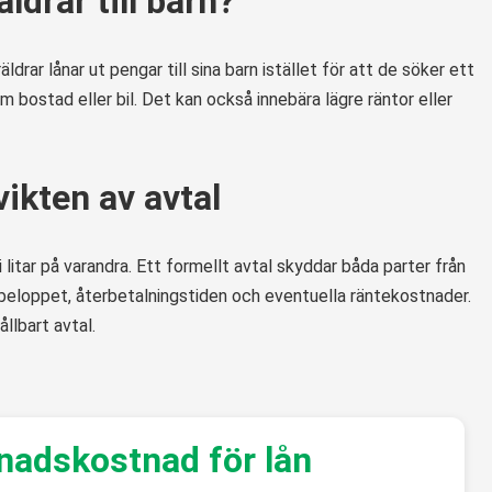
ldrar till barn?
räldrar lånar ut pengar till sina barn istället för att de söker ett
m bostad eller bil. Det kan också innebära lägre räntor eller
ikten av avtal
i litar på varandra. Ett formellt avtal skyddar båda parter från
ebeloppet, återbetalningstiden och eventuella räntekostnader.
ållbart avtal.
nadskostnad för lån