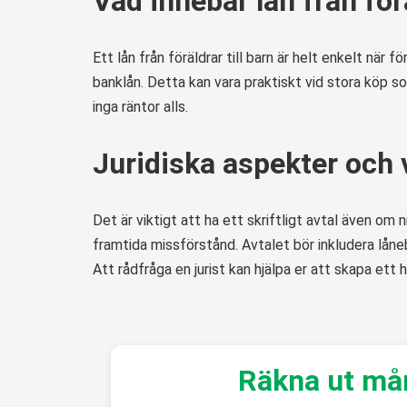
Vad innebär lån från förä
Ett lån från föräldrar till barn är helt enkelt när fö
banklån. Detta kan vara praktiskt vid stora köp so
inga räntor alls.
Juridiska aspekter och v
Det är viktigt att ha ett skriftligt avtal även om n
framtida missförstånd. Avtalet bör inkludera lån
Att rådfråga en jurist kan hjälpa er att skapa ett h
Räkna ut må