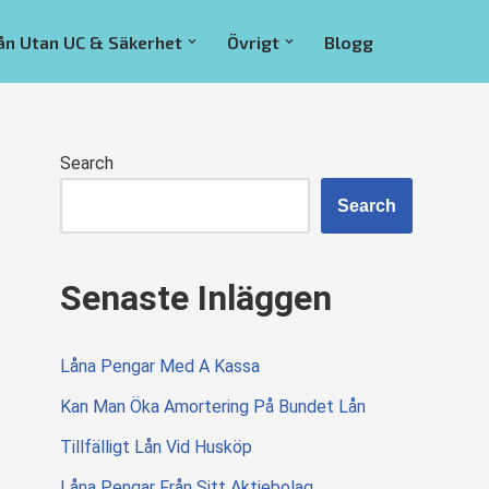
ån Utan UC & Säkerhet
Övrigt
Blogg
Search
Search
Senaste Inläggen
Låna Pengar Med A Kassa
Kan Man Öka Amortering På Bundet Lån
Tillfälligt Lån Vid Husköp
Låna Pengar Från Sitt Aktiebolag