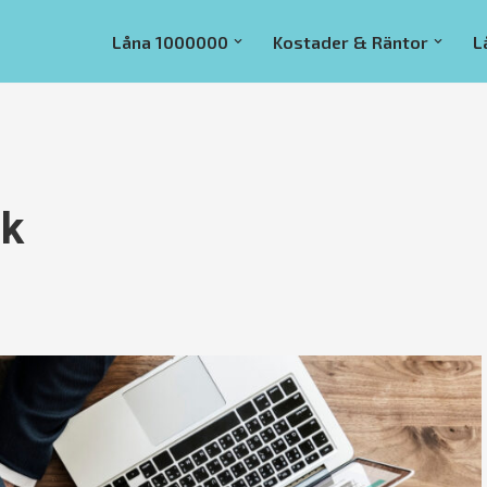
Låna 1000000
Kostader & Räntor
L
nk