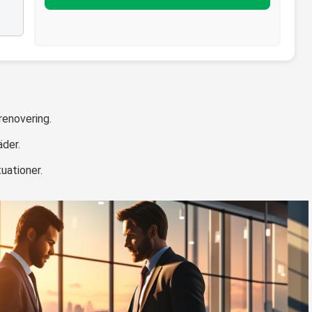
renovering.
äder.
uationer.